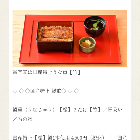
※写真は国産特上うな重【竹】
◇ ◇ ◇国産特上 鰻重◇ ◇ ◇
鰻重（うなじゅう）【松】または【竹】／肝吸い
／香の物
国産特上【松】
鰻1本使用
4,500円
（税込）
／ 国産