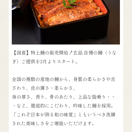
【国産】特上鰻の販売開始！玄品 自慢の鰻（うな
ぎ）ご提供を3月よりスタート。
全国の複数の産地の鰻から、身質の柔らかさや舌
ざわり、皮の薄さ・柔らかさ、
身の厚さ、香り、骨のあたり、上品な脂乗り・・
・など、徹底的にこだわり、吟味した鰻を採用。
「これぞ日本が誇る和の味覚」ともいうべき洗練
された美味しさをご堪能いただけます。