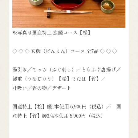
※写真は国産特上 玄鰻コース【松】
◇ ◇ ◇
玄鰻（げんまん）コース 全7品
◇ ◇ ◇
湯引き／てっさ（ふぐ刺し）／とらふぐ唐揚げ／
鰻重（うなじゅう）【松】または【竹】／
肝吸い／香の物／デザート
国産特上【松】
鰻1本使用
6,900円
（税込）
／ 国
産特上【竹】
鰻3/4本使用
5,900円
（税込）