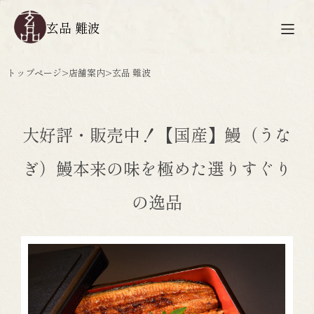
玄品 難波
トップページ
>
店舗案内
>
玄品 難波
大好評・販売中！【国産】鰻（うな
ぎ）鰻本来の味を極めた選りすぐり
の逸品