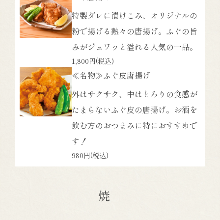
特製ダレに漬けこみ、オリジナルの
粉で揚げる熱々の唐揚げ。ふぐの旨
みがジュワッと溢れる人気の一品。
1,800円
(税込)
≪名物≫ふぐ皮唐揚げ
外はサクサク、中はとろりの食感が
たまらないふぐ皮の唐揚げ。お酒を
飲む方のおつまみに特におすすめで
す！
980円
(税込)
焼