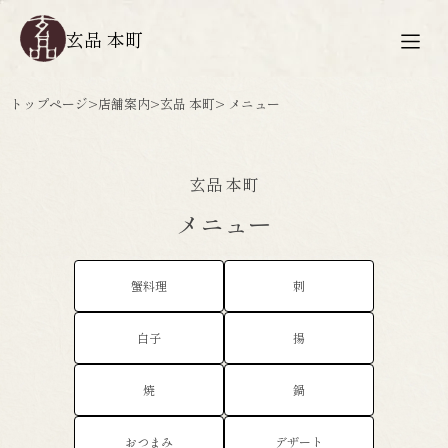
玄品 本町
トップページ
>
店舗案内
>
玄品 本町
> メニュー
玄品 本町
メニュー
蟹料理
刺
白子
揚
焼
鍋
おつまみ
デザート