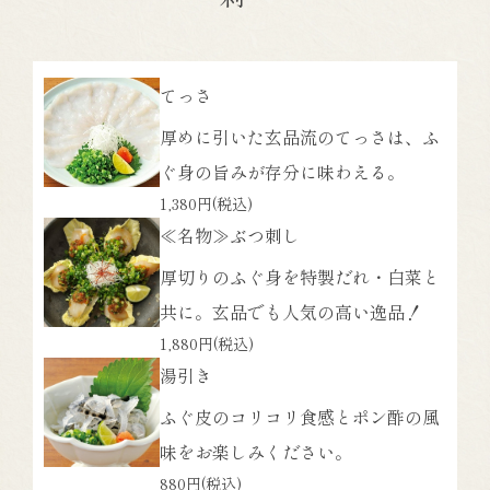
てっさ
厚めに引いた玄品流のてっさは、ふ
ぐ身の旨みが存分に味わえる。
1,380円
(税込)
≪名物≫ぶつ刺し
厚切りのふぐ身を特製だれ・白菜と
共に。玄品でも人気の高い逸品！
1,880円
(税込)
湯引き
ふぐ皮のコリコリ食感とポン酢の風
味をお楽しみください。
880円
(税込)