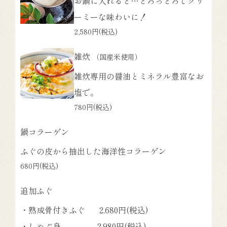
お鍋に入れると…とろっとろでクリ
ーミーな味わいに！
2,580円
(税込)
雑炊
（国産米使用）
雑炊専用の醤油とミネラル豊富なお
塩で。
780円
(税込)
鍋コラーゲン
ふぐの皮から抽出した海洋性コラーゲン
680円
(税込)
追加ふぐ
・熟成骨付きふぐ 2,680円(税込)
・しゃぶ身 2,980円(税込)