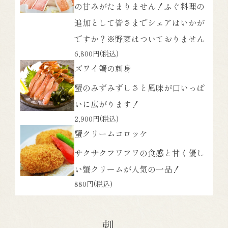
の甘みがたまりません！ふぐ料理の
追加として皆さまでシェアはいかが
ですか？※野菜はついておりません
6,800円
(税込)
ズワイ蟹の刺身
蟹のみずみずしさと風味が口いっぱ
いに広がります！
2,900円
(税込)
蟹クリームコロッケ
サクサクフワフワの食感と甘く優し
い蟹クリームが人気の一品！
880円
(税込)
刺