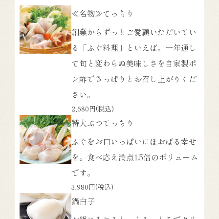
≪名物≫てっちり
創業からずっとご愛顧いただいてい
る「ふぐ料理」といえば。一年通し
て旬と変わらぬ美味しさを自家製ポ
ン酢でさっぱりとお召し上がりくだ
さい。
2,680円
(税込)
特大ぶつてっちり
ふぐをお口いっぱいにほおばる幸せ
を。食べ応え満点1.5倍のボリューム
です。
3,980円
(税込)
鍋白子