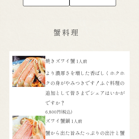
蟹料理
焼きズワイ蟹
1人前
より濃厚さを増した香ばしくホクホ
クの身がやみつきです！ふぐ料理の
追加として皆さまでシェアはいかが
ですか？
6,800円
(税込)
ズワイ蟹鍋
1人前
蟹から出た旨みたっぷりの出汁と蟹