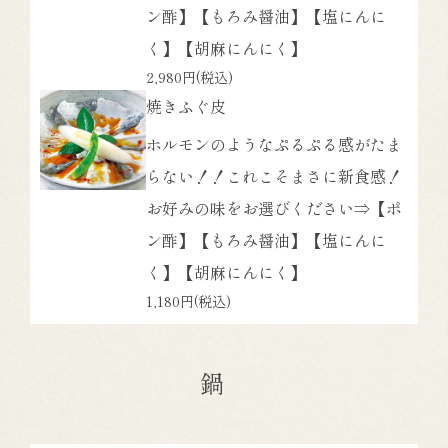
ン酢】【もろみ醤油】【塩にんに
く】【胡麻にんにく】
2,980円
(税込)
焼きふぐ皮
ホルモンのようなぷるぷる感がたま
らない！！これこそまさに新食感！
お好みの味をお選びください⇒【ポ
ン酢】【もろみ醤油】【塩にんに
く】【胡麻にんにく】
1,180円
(税込)
鍋