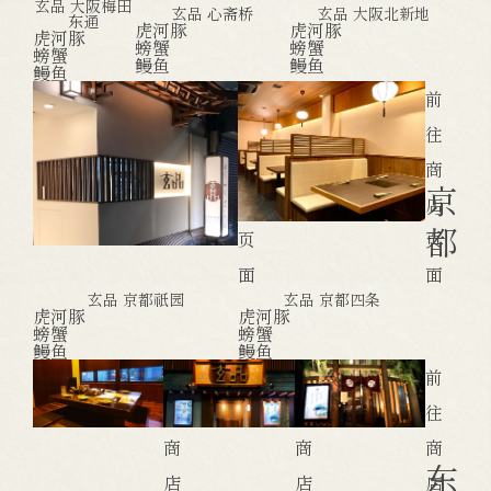
玄品 大阪梅田
玄品 心斋桥
玄品 大阪北新地
东通
虎河豚
虎河豚
虎河豚
螃蟹
螃蟹
螃蟹
鳗鱼
鳗鱼
鳗鱼
前
前
往
往
商
商
京
店
店
都
页
页
面
面
玄品 京都祇园
玄品 京都四条
虎河豚
虎河豚
螃蟹
螃蟹
鳗鱼
鳗鱼
前
前
前
往
往
往
商
商
商
东
店
店
店