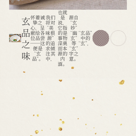
也就
怀着诚
我们
是
源自
玄
挚之
将对
说，
“玄
心，呈
“美
它指
妙”
品
献给各
味根
的是
“幽
“玄品”
位品尝
源”
事物
玄”
中的
之
——这
的追
深奥
等
“玄”，
便是
求倾
而本
“玄”
味
“玄
注其
源的
字之
品”。
中，
内
意。
涵。