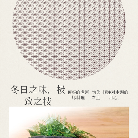
冬日之味，极
顶级的虎河
为您
倾注对本源的
致之技
豚料理
奉上
用心，