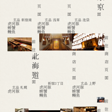
京
页
页
页
面
面
面
玄品 新宿南
玄品 浅草
玄品 池袋
虎河豚
虎河豚
虎河豚
螃蟹
螃蟹
螃蟹
鳗鱼
鳗鱼
鳗鱼
前
前
前
往
往
往
北
商
商
商
店
店
海
店
页
页
道
页
面
面
面
新宿3丁目
玄品 上野
虎河豚
虎河豚
玄品 札幌
虎河豚
螃蟹
螃蟹
鳗鱼
鳗鱼
前
往
前
前