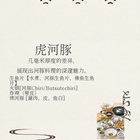
虎河豚
几毫米厚度的差异，
展现出河豚料理的深邃魅力。
生鱼片【水煮、河豚生鱼片、佛鱼生鱼
片】
火锅[河豚Chiri/Butsutechiri]
炸鸡（带皮）
烤河豚 [涮肉、皮、鱼白]