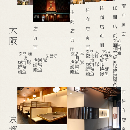
前
前
前
商
往
往
往
往
往
店
商
商
商
商
商
页
店
大
店
店
店
店
面
页
页
阪
页
页
页
玄品
面
面
大阪
面
面
面
梅田
玄品
玄品 大
东通
玄品 难
玄品 本
心斋桥
法善寺
阪北新
虎
波
町
虎河
虎河豚
地
河
虎河豚
虎河豚
虎河豚
豚
螃蟹
豚
螃蟹
螃蟹
螃蟹
螃蟹
鳗鱼
螃
鳗鱼
鳗鱼
鳗鱼
鳗鱼
蟹
鳗
鱼
前
前
往
往
商
商
京
店
店
都
页
页