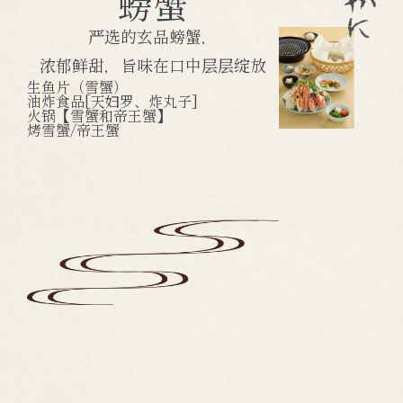
螃蟹
严选的玄品螃蟹，
浓郁鲜甜，旨味在口中层层绽放
生鱼片（雪蟹）
油炸食品[天妇罗、炸丸子]
火锅【雪蟹和帝王蟹】
烤雪蟹/帝王蟹