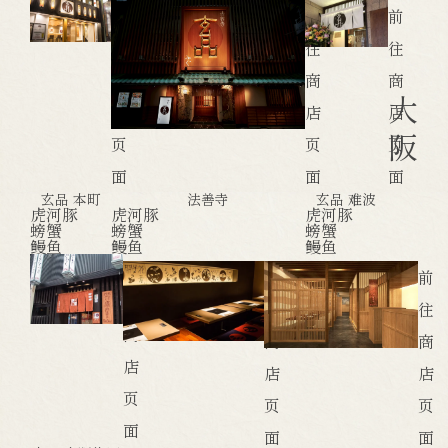
前
前
前
往
往
往
商
商
商
大
店
店
店
阪
页
页
页
面
面
面
玄品 本町
法善寺
玄品 难波
虎河豚
虎河豚
虎河豚
螃蟹
螃蟹
螃蟹
鳗鱼
鳗鱼
鳗鱼
前
前
前
往
往
往
商
商
商
店
店
店
页
页
页
面
面
面