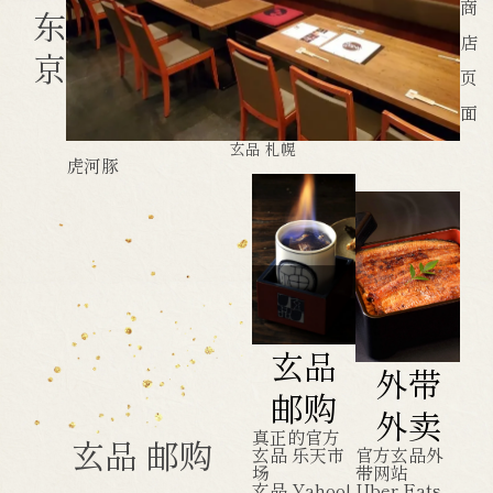
商
东
店
京
页
面
玄品 札幌
虎河豚
玄品
外带
邮购
外卖
真正的官方
玄品 邮购
玄品 乐天市
官方玄品外
场
带网站
玄品 Yahoo!
Uber Eats