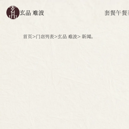
玄品 难波
套餐
午餐
首页
>
门店列表
>
玄品 难波
> 新闻。