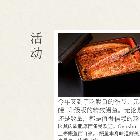
活
动
今年又到了吃鳗鱼的季节。元
鳗--升级版的精致鳗鱼。无论
还是数量，都是值得信赖的珍
因其肉质肥厚而备受欢迎。Genshin 
上等鳗鱼而自豪。 鳗鱼本身味道鲜美