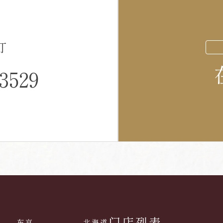
订
-3529
门店列表
东京
北海道