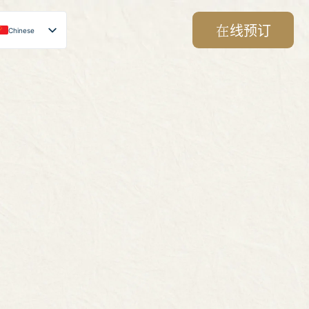
在线预订
Chinese
Japanese
English
Korean