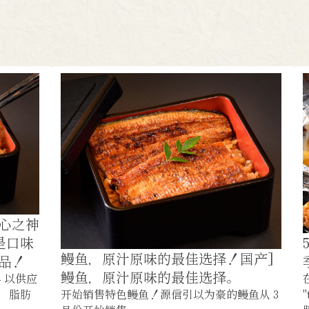
心之神
是口味
鳗鱼，原汁原味的最佳选择！国产]
品！
鳗鱼，原汁原味的最佳选择。
- 以供应
，脂肪
开始销售特色鳗鱼！源信引以为豪的鳗鱼从 3