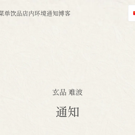
菜单
饮品
店内环境
通知
博客
玄品 难波
通知