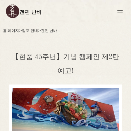
겐핀 난바
홈 페이지
>
점포 안내
>
겐핀 난바
【현품 45주년】기념 캠페인 제2탄
예고!