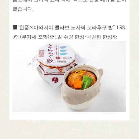
했습니다.
■“현품×아와지야 콜라보 도시락 토라후구 밥” 1,98
0엔(부가세 포함)※1일 수량 한정·박람회 한정※