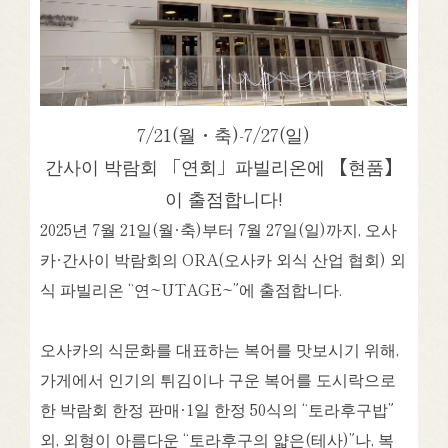
7/21(월・축)-7/27(일)
간사이 박람회 「연회」파빌리온에 【현품】
이 출점합니다!
2025년 7월 21일(월·축)부터 7월 27일(일)까지, 오사
카·간사이 박람회의 ORA(오사카 외식 산업 협회) 외
식 파빌리온 “연~UTAGE~”에 출점합니다.
오사카의 식문화를 대표하는 복어를 맛보시기 위해,
가게에서 인기의 튀김이나 구운 복어를 도시락으로
한 박람회 한정 판매·1일 한정 50식의 “토라후구밥”
외, 외형이 아름다운 “토라후구의 얇은(테사)”나, 복