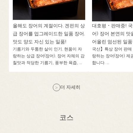
올해도 장어의 계절이다. 겐핀의 상
대호평・판매중! 
급 장어를 업그레이드한 일품 장어.
어) 장어 본연의 맛
맛도 양도 자신 있는 일품!
어올린 엄선된 일품
기름기와 두툼한 살이 인기. 현품이 자
국산】특상 장어 판매 
랑하는 상급 장어(장어). 장어 자체의 감
랑하는 장어(장어) 제
칠맛과 적당한 기름기, 풍부한 육즙, ...
합니다. ...
더 자세히
코스