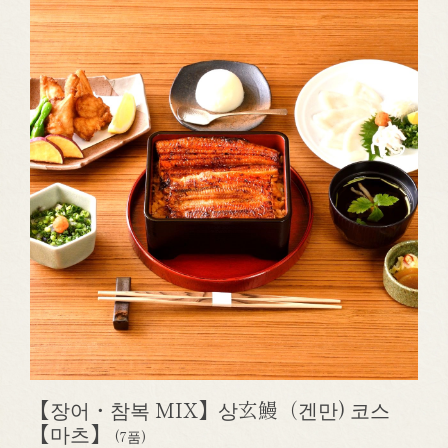
【장어・참복 MIX】상玄鰻（겐만) 코스
【마츠】
(7품)