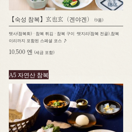
【숙성 참복】玄也玄（겐야겐）
(9품)
텟사(참복회) · 참복 튀김 · 참복 구이 ·텟지리(참복 전골),참복
이리까지 포함된 스페셜 코스 ♪
10,500 엔
(세금 포함)
A5 자연산 참복