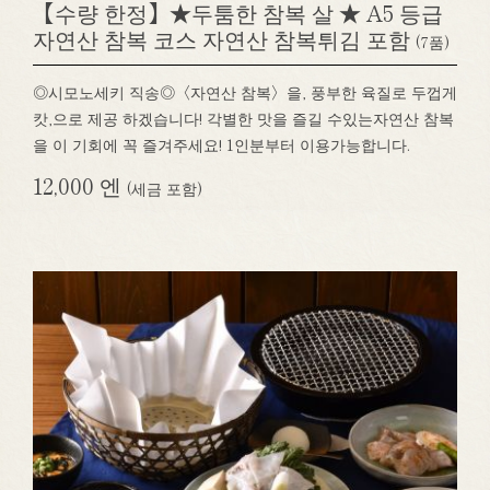
【수량 한정】★두툼한 참복 살 ★ A5 등급
자연산 참복 코스 자연산 참복튀김 포함
(7품)
◎시모노세키 직송◎〈자연산 참복〉을, 풍부한 육질로 두껍게
캇,으로 제공 하겠습니다! 각별한 맛을 즐길 수있는자연산 참복
을 이 기회에 꼭 즐겨주세요! 1인분부터 이용가능합니다.
12,000 엔
(세금 포함)