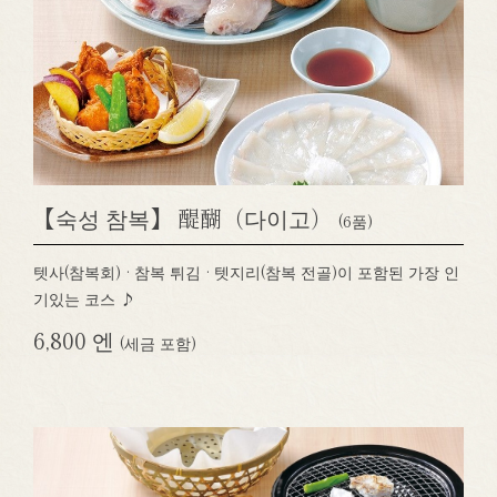
【숙성 참복】 醍醐（다이고）
(6품)
텟사(참복회) · 참복 튀김 · 텟지리(참복 전골)이 포함된 가장 인
기있는 코스 ♪
6,800 엔
(세금 포함)