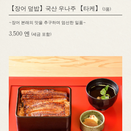
【장어 덮밥】국산 우나주 【타케】
(3품)
~장어 본래의 맛을 추구하며 엄선한 일품~
3,500 엔
(세금 포함)