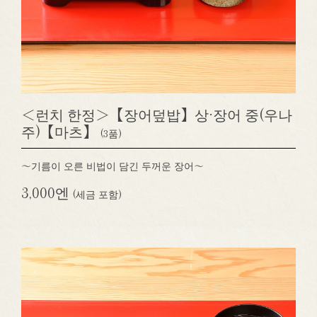
＜런치 한정＞【장어덮밥】상·장어 중(우나
주)【마츠】
(3품)
～기름이 오른 비법이 담긴 두꺼운 장어～
3,000엔
(세금 포함)