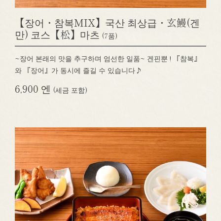
【장어・참복MIX】국산 최상급・玄鰻(겐
만) 코스【松】마츠
(7품)
~장어 본래의 맛을 추구하며 엄선한 일품~ 겐핀뿐 ! 『참복』
와 『장어』가 동시에 즐길 수 있습니다♪
6,900 엔
(세금 포함)