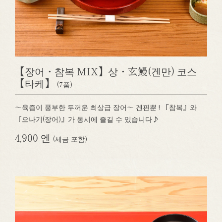
【장어・참복 MIX】상・玄鰻(겐만) 코스
【타케】
(7품)
～육즙이 풍부한 두꺼운 최상급 장어～ 겐핀뿐 ! 『참복』와
『으나기(장어)』가 동시에 즐길 수 있습니다♪
4,900 엔
(세금 포함)