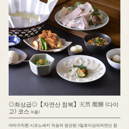
◎최상급◎【자연산 참복】天然 醍醐 (다이
고) 코스
(6품)
야마구치현 시모노세키 직송의 엄선된 3킬로이상의자연산 참