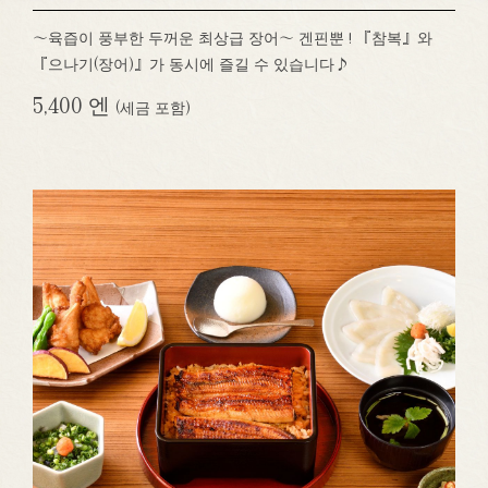
～육즙이 풍부한 두꺼운 최상급 장어～ 겐핀뿐 ! 『참복』와
『으나기(장어)』가 동시에 즐길 수 있습니다♪
5,400 엔
(세금 포함)