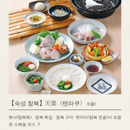
【숙성 참복】天楽（텐라쿠）
(8품)
텟사(참복회) · 참복 튀김 · 참복 구이 ·텟지리(참복 전골)이 포함
된 스페셜 코스 ♪