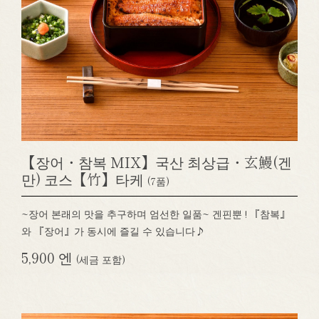
【장어・참복 MIX】국산 최상급・玄鰻(겐
만) 코스【竹】타케
(7품)
~장어 본래의 맛을 추구하며 엄선한 일품~ 겐핀뿐 ! 『참복』
와 『장어』가 동시에 즐길 수 있습니다♪
5,900 엔
(세금 포함)