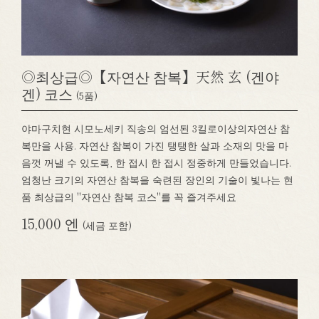
◎최상급◎【자연산 참복】天然 玄 (겐야
겐) 코스
(5품)
야마구치현 시모노세키 직송의 엄선된 3킬로이상의자연산 참
복만을 사용. 자연산 참복이 가진 탱탱한 살과 소재의 맛을 마
음껏 꺼낼 수 있도록, 한 접시 한 접시 정중하게 만들었습니다.
엄청난 크기의 자연산 참복을 숙련된 장인의 기술이 빛나는 현
품 최상급의 "자연산 참복 코스"를 꼭 즐겨주세요
15,000 엔
(세금 포함)