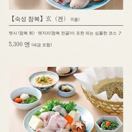
【숙성 참복】玄（겐）
(5품)
텟사 (참복 회) · 텟지리(참복 전골)이 포한 되는 심플한 코스 ♪
5,300 엔
(세금 포함)