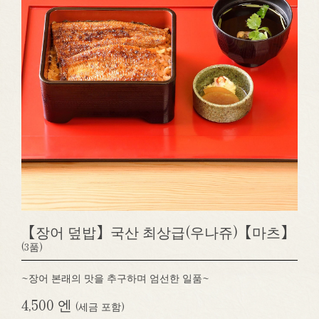
【장어 덮밥】국산 최상급(우나쥬)【마츠】
(3품)
~장어 본래의 맛을 추구하며 엄선한 일품~
4,500 엔
(세금 포함)