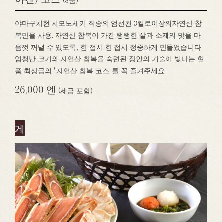
(8품)
야마구치현 시모노세키 직송의 엄선된 3킬로이상의자연산 참
복만을 사용. 자연산 참복이 가진 탱탱한 살과 소재의 맛을 마
음껏 꺼낼 수 있도록, 한 접시 한 접시 정중하게 만들었습니다.
엄청난 크기의 자연산 참복을 숙련된 장인의 기술이 빛나는 현
품 최상급의 "자연산 참복 코스"를 꼭 즐겨주세요
26,000 엔
(세금 포함)
게