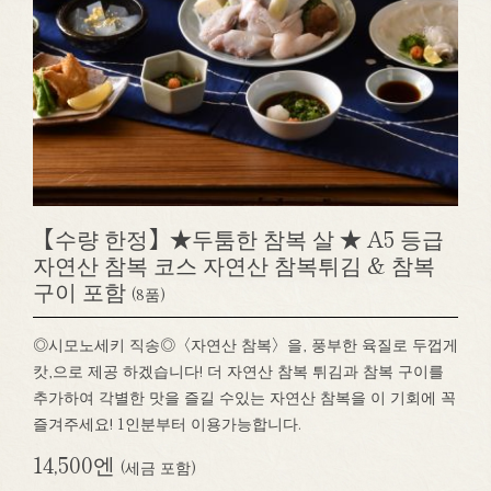
【수량 한정】★두툼한 참복 살 ★ A5 등급
자연산 참복 코스 자연산 참복튀김 & 참복
구이 포함
(8품)
◎시모노세키 직송◎〈자연산 참복〉을, 풍부한 육질로 두껍게
캇,으로 제공 하겠습니다! 더 자연산 참복 튀김과 참복 구이를
추가하여 각별한 맛을 즐길 수있는 자연산 참복을 이 기회에 꼭
즐겨주세요! 1인분부터 이용가능합니다.
14,500엔
(세금 포함)