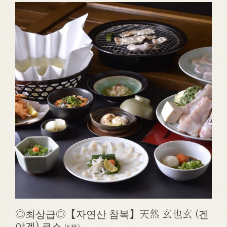
◎최상급◎【자연산 참복】天然 玄也玄 (겐
야겐) 코스