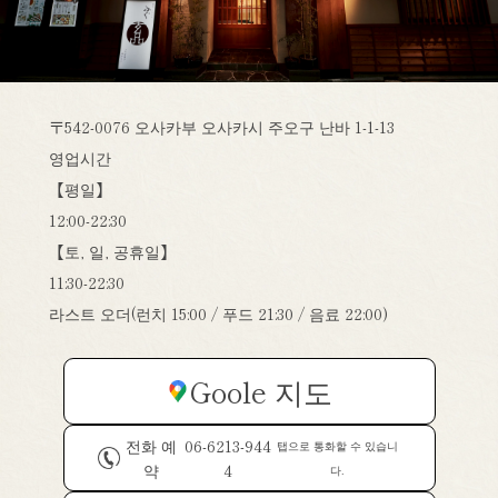
〒542-0076 오사카부 오사카시 주오구 난바 1-1-13
영업시간
【평일】
12:00-22:30
【토, 일, 공휴일】
11:30-22:30
라스트 오더(런치 15:00 / 푸드 21:30 / 음료 22:00)
Goole 지도
전화 예
06-6213-944
탭으로 통화할 수 있습니
약
4
다.