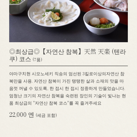
◎최상급◎【자연산 참복】天然 天楽 (텐라
쿠) 코스
(7품)
야마구치현 시모노세키 직송의 엄선된 3킬로이상의자연산 참
복만을 사용. 자연산 참복이 가진 탱탱한 살과 소재의 맛을 마
음껏 꺼낼 수 있도록, 한 접시 한 접시 정중하게 만들었습니다.
엄청난 크기의 자연산 참복을 숙련된 장인의 기술이 빛나는 현
품 최상급의 "자연산 참복 코스"를 꼭 즐겨주세요
22,000 엔
(세금 포함)