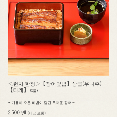
＜런치 한정＞【장어덮밥】상급(우나주)
【타케】
(3품)
～기름이 오른 비법이 담긴 두꺼운 장어～
2,500 엔
(세금 포함)