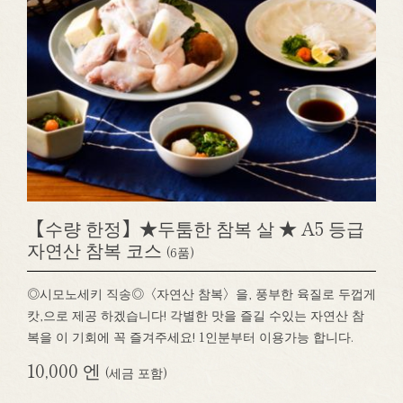
【수량 한정】★두툼한 참복 살 ★ A5 등급
자연산 참복 코스
(6품)
◎시모노세키 직송◎〈자연산 참복〉을, 풍부한 육질로 두껍게
캇,으로 제공 하겠습니다! 각별한 맛을 즐길 수있는 자연산 참
복을 이 기회에 꼭 즐겨주세요! 1인분부터 이용가능 합니다.
10,000 엔
(세금 포함)