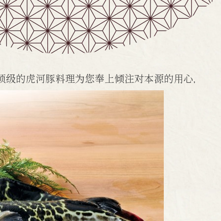
顶级的虎河豚料理
为您奉上
倾注对本源的用心，