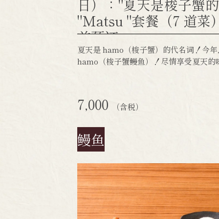
日）："夏天是梭子蟹的季
"Matsu "套餐（7 道
前预订。
（七道菜）
夏天是 hamo（梭子蟹）的代名词！今
hamo（梭子蟹鳗鱼）！尽情享受夏天的
7,000
（含税）
鳗鱼