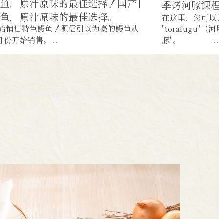
鱼，原汁原味的最佳选择！国产]
季烤河豚课程 [
鳗鱼，原汁原味的最佳选择。
在这里，您可以
始销售特色鳗鱼！源信引以为豪的鳗鱼从
"torafugu
 月份开始销售。 ...
豚"。 ...