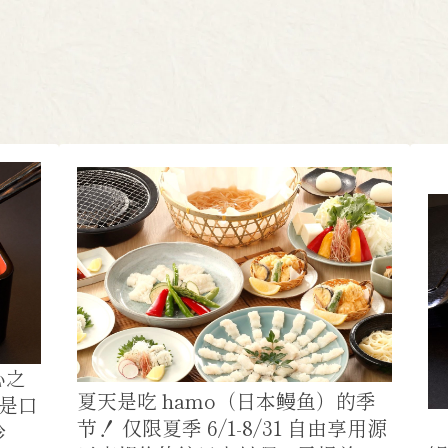
心之
夏天是吃 hamo（日本鳗鱼）的季
论是口
节！ 仅限夏季 6/1-8/31 自由享用源
珍