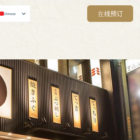
在线预订
Chinese
Japanese
English
Korean