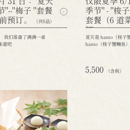
 月 31 日："夏天
仅限夏季 6/
--"梅子 "套餐
季节" - "梭子
天前预订。
套餐（6 道
（共5品）
订。
（共６品）
年，我们准备了满满一桌
夏天是 hamo（梭
味道吧
hamo（梭子蟹鳗鱼
5,500
（含税）