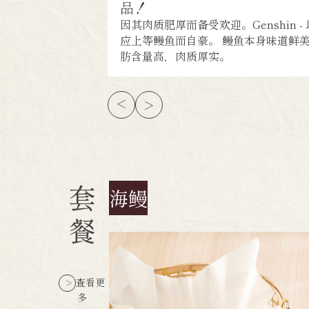
品！
因其肉质肥厚而备受欢迎。Genshin -
应上等鳗鱼而自豪。 鳗鱼本身味道鲜
肪含量高，肉质厚实。
套
海鳗
餐
查看更
多