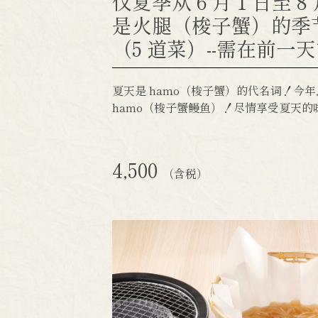
仅夏季从 6 月 1 日至 8
是火腿（梭子蟹）的季节"
（5 道菜）--需在前一
夏天是 hamo（梭子蟹）的代名词！今
hamo（梭子蟹鳗鱼）！尽情享受夏天的
4,500
（含税）