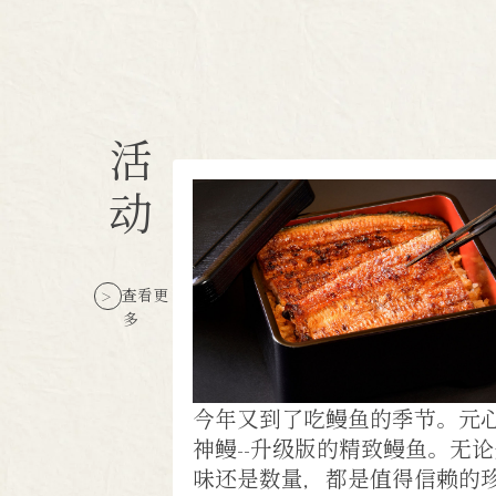
活
动
查看更
多
今年又到了吃鳗鱼的季节。元
神鳗--升级版的精致鳗鱼。无
味还是数量，都是值得信赖的