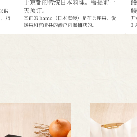
于京都的传统日本料理。需提前一
鳗
天预订。
 以供
美，脂
真正的 hamo（日本海鳗）是在兵库县、爱
开
媛县和宫崎县的濑户内海捕获的。
3