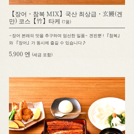
【장어・참복 MIX】국산 최상급・玄鰻(겐
만) 코스【竹】타케
(7품)
~장어 본래의 맛을 추구하며 엄선한 일품~ 겐핀뿐 ! 『참복』
와 『장어』가 동시에 즐길 수 있습니다♪
5,900 엔
(세금 포함)