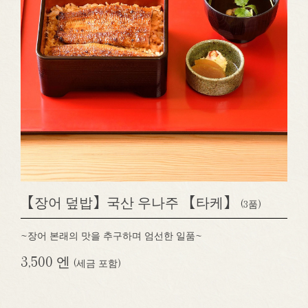
【장어 덮밥】국산 우나주 【타케】
(3품)
~장어 본래의 맛을 추구하며 엄선한 일품~
3,500 엔
(세금 포함)