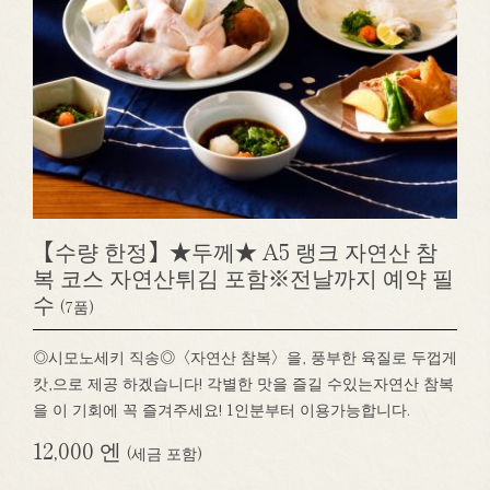
【수량 한정】★두께★ A5 랭크 자연산 참
복 코스 자연산튀김 포함※전날까지 예약 필
수
(7품)
◎시모노세키 직송◎〈자연산 참복〉을, 풍부한 육질로 두껍게
캇,으로 제공 하겠습니다! 각별한 맛을 즐길 수있는자연산 참복
을 이 기회에 꼭 즐겨주세요! 1인분부터 이용가능합니다.
12,000 엔
(세금 포함)