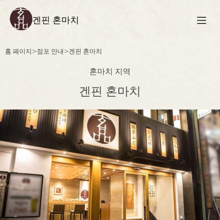
겐핀 혼마치
홈 페이지
>
점포 안내
>
겐핀 혼마치
혼마치 지역
겐핀 혼마치