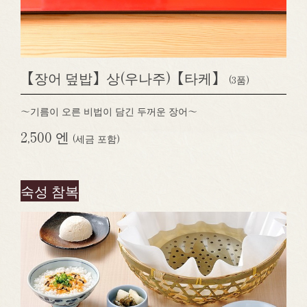
【장어 덮밥】상(우나주)【타케】
(3품)
～기름이 오른 비법이 담긴 두꺼운 장어～
2,500 엔
(세금 포함)
숙성 참복