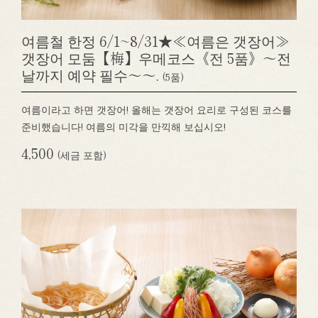
여름철 한정 6/1~8/31★≪여름은 갯장어≫
갯장어 모둠【梅】우메코스《전 5품》～전
날까지 예약 필수～～.
(5품)
여름이라고 하면 갯장어! 올해는 갯장어 요리로 구성된 코스를
준비했습니다! 여름의 미각을 만끽해 보십시오!
4,500
(세금 포함)