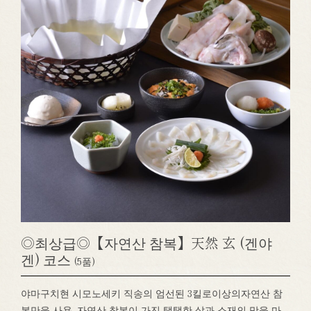
◎최상급◎【자연산 참복】天然 玄 (겐야
겐) 코스
(5품)
야마구치현 시모노세키 직송의 엄선된 3킬로이상의자연산 참
복만을 사용. 자연산 참복이 가진 탱탱한 살과 소재의 맛을 마