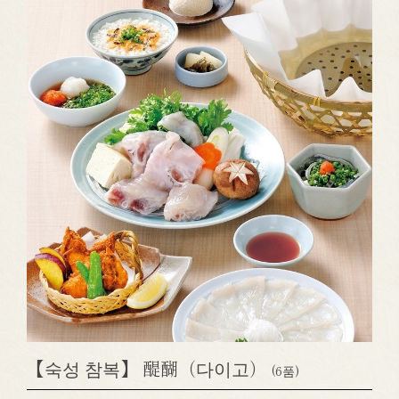
【숙성 참복】 醍醐（다이고）
(6품)