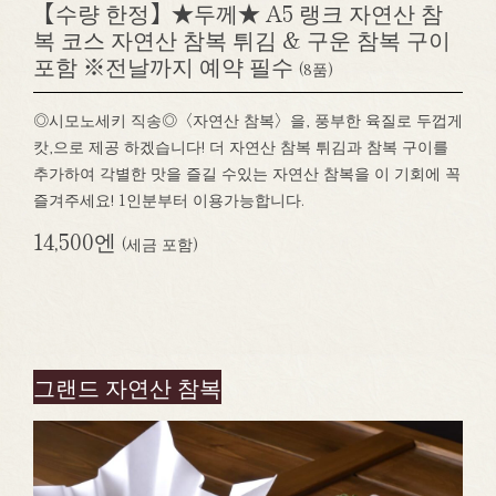
【수량 한정】★두께★ A5 랭크 자연산 참
복 코스 자연산 참복 튀김 & 구운 참복 구이
포함 ※전날까지 예약 필수
(8품)
◎시모노세키 직송◎〈자연산 참복〉을, 풍부한 육질로 두껍게
캇,으로 제공 하겠습니다! 더 자연산 참복 튀김과 참복 구이를
추가하여 각별한 맛을 즐길 수있는 자연산 참복을 이 기회에 꼭
즐겨주세요! 1인분부터 이용가능합니다.
14,500엔
(세금 포함)
그랜드 자연산 참복