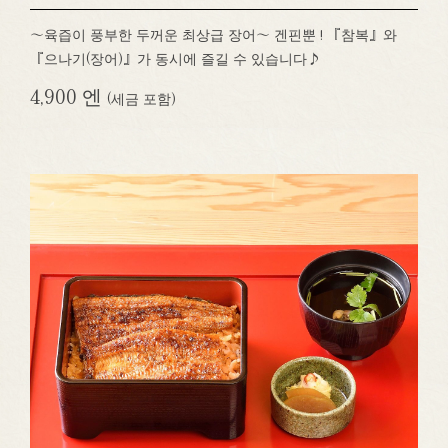
～육즙이 풍부한 두꺼운 최상급 장어～ 겐핀뿐 ! 『참복』와
『으나기(장어)』가 동시에 즐길 수 있습니다♪
4,900 엔
(세금 포함)