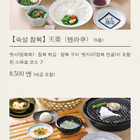
【숙성 참복】天楽（텐라쿠）
(8품)
텟사(참복회) · 참복 튀김 · 참복 구이 ·텟지리(참복 전골)이 포함
된 스페셜 코스 ♪
8,500 엔
(세금 포함)