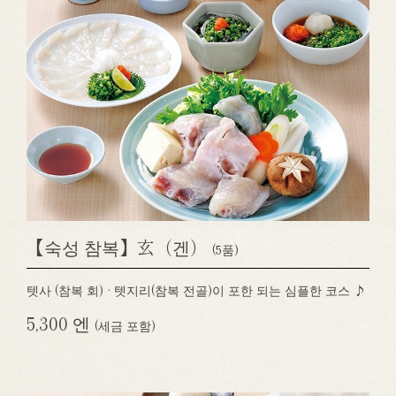
【숙성 참복】玄（겐）
(5품)
텟사 (참복 회) · 텟지리(참복 전골)이 포한 되는 심플한 코스 ♪
5,300 엔
(세금 포함)