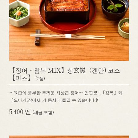
【장어・참복 MIX】상玄鰻（겐만) 코스
【마츠】
(7품)
～육즙이 풍부한 두꺼운 최상급 장어～ 겐핀뿐 ! 『참복』와
『으나기(장어)』가 동시에 즐길 수 있습니다♪
5,400 엔
(세금 포함)