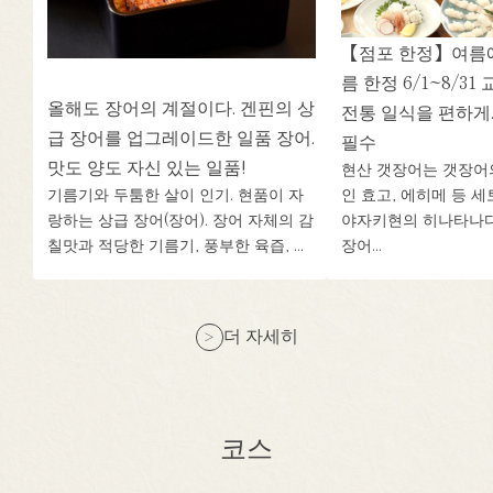
【점포 한정】여름에
름 한정 6/1~8/3
올해도 장어의 계절이다. 겐핀의 상
전통 일식을 편하게
급 장어를 업그레이드한 일품 장어.
필수
맛도 양도 자신 있는 일품!
현산 갯장어는 갯장어
기름기와 두툼한 살이 인기. 현품이 자
인 효고, 에히메 등 
랑하는 상급 장어(장어). 장어 자체의 감
야자키현의 히나타나다
칠맛과 적당한 기름기, 풍부한 육즙, ...
장어...
더 자세히
코스