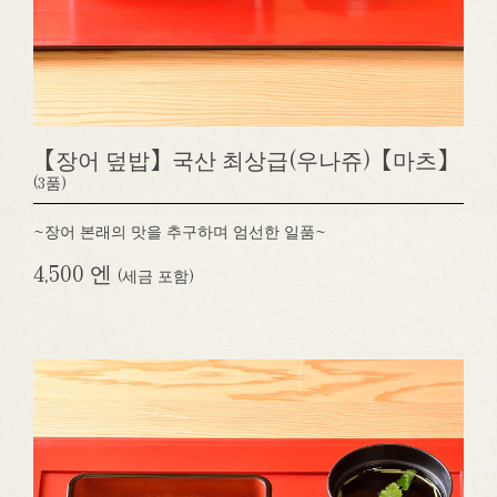
【장어 덮밥】국산 최상급(우나쥬)【마츠】
(3품)
~장어 본래의 맛을 추구하며 엄선한 일품~
4,500 엔
(세금 포함)