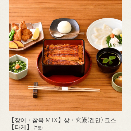
【장어・참복 MIX】상・玄鰻(겐만) 코스
【타케】
(7품)