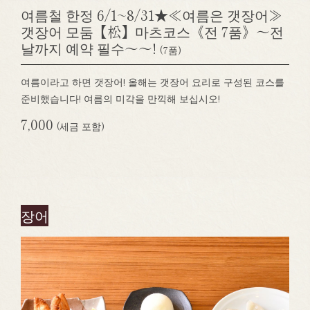
여름철 한정 6/1~8/31★≪여름은 갯장어≫
갯장어 모둠【松】마츠코스《전 7품》～전
날까지 예약 필수～～!
(7품)
여름이라고 하면 갯장어! 올해는 갯장어 요리로 구성된 코스를
준비했습니다! 여름의 미각을 만끽해 보십시오!
7,000
(세금 포함)
장어