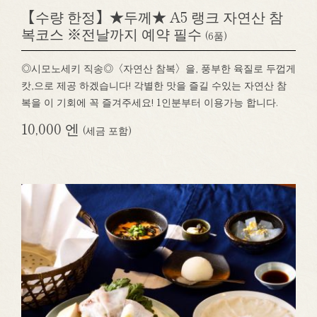
【수량 한정】★두께★ A5 랭크 자연산 참
복코스 ※전날까지 예약 필수
(6품)
◎시모노세키 직송◎〈자연산 참복〉을, 풍부한 육질로 두껍게
캇,으로 제공 하겠습니다! 각별한 맛을 즐길 수있는 자연산 참
복을 이 기회에 꼭 즐겨주세요! 1인분부터 이용가능 합니다.
10,000 엔
(세금 포함)