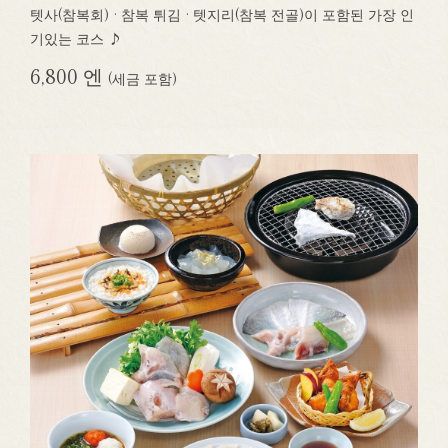
텟사(참복회) · 참복 튀김 · 텟지리(참복 전골)이 포함된 가장 인
기있는 코스 ♪
6,800 엔
(세금 포함)