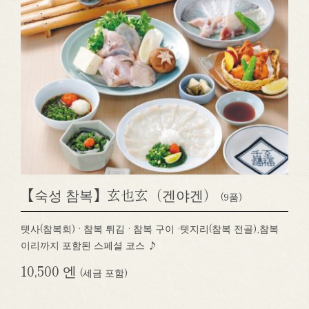
【숙성 참복】玄也玄（겐야겐）
(9품)
텟사(참복회) · 참복 튀김 · 참복 구이 ·텟지리(참복 전골),참복
이리까지 포함된 스페셜 코스 ♪
10,500 엔
(세금 포함)