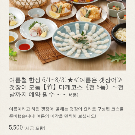
여름철 한정 6/1~8/31★≪여름은 갯장어≫
갯장어 모둠【竹】다케코스《전 6품》～전
날까지 예약 필수～～.
(6품)
여름이라고 하면 갯장어! 올해는 갯장어 요리로 구성된 코스를
준비했습니다! 여름의 미각을 만끽해 보십시오!
5,500
(세금 포함)