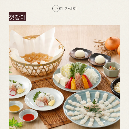
더 자세히
갯장어