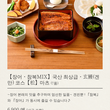
【장어・참복MIX】국산 최상급・玄鰻(겐
만) 코스【松】마츠
(7품)
~장어 본래의 맛을 추구하며 엄선한 일품~ 겐핀뿐 ! 『참복』
와 『장어』가 동시에 즐길 수 있습니다♪
6,900 엔
(세금 포함)