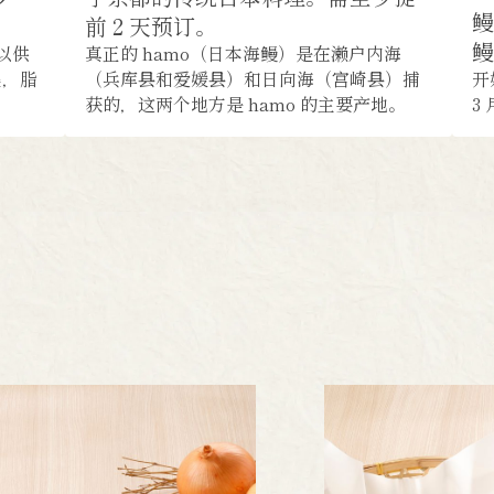
鳗
前 2 天预订。
 以供
真正的 hamo（日本海鳗）是在濑户内海
美，脂
（兵库县和爱媛县）和日向海（宫崎县）捕
开
获的，这两个地方是 hamo 的主要产地。
3