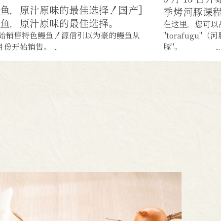
鱼，原汁原味的最佳选择！国产]
季烤河豚课程 [
鳗鱼，原汁原味的最佳选择。
在这里，您可以
始销售特色鳗鱼！源信引以为豪的鳗鱼从
"torafugu
 月份开始销售。 ...
豚"。 ...