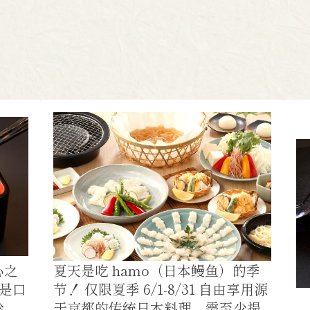
心之
夏天是吃 hamo（日本鳗鱼）的季
论是口
节！ 仅限夏季 6/1-8/31 自由享用源
珍
于京都的传统日本料理。需至少提