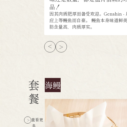
品！
因其肉质肥厚而备受欢迎。Genshin -
应上等鳗鱼而自豪。 鳗鱼本身味道鲜
肪含量高，肉质厚实。
套
海鳗
餐
查看更
多