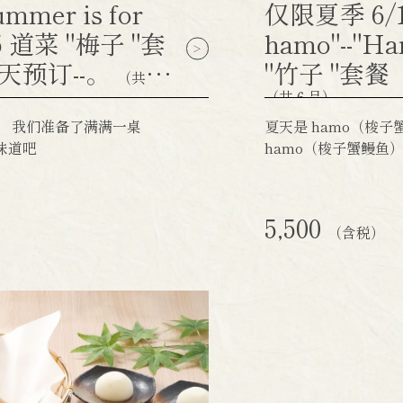
mer is for
仅限夏季 6/1-
--5 道菜 "梅子 "套
hamo"--"
 天预订--。
"竹子 "套餐
（共5
（共６品）
年，我们准备了满满一桌
夏天是 hamo（梭
味道吧
hamo（梭子蟹鳗鱼
5,500
（含税）