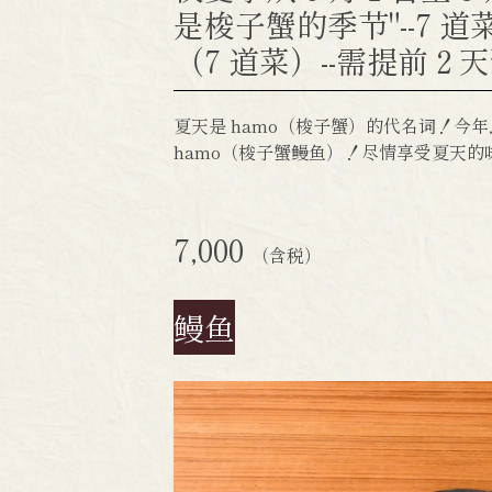
是梭子蟹的季节"--7 道菜 
（7 道菜）--需提前 2 
夏天是 hamo（梭子蟹）的代名词！今
hamo（梭子蟹鳗鱼）！尽情享受夏天的
7,000
（含税）
鳗鱼