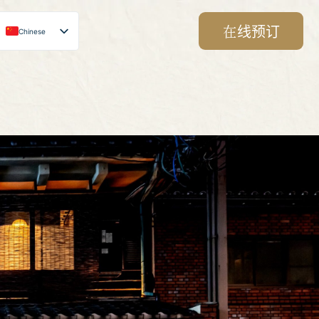
在线预订
Chinese
Japanese
English
Korean