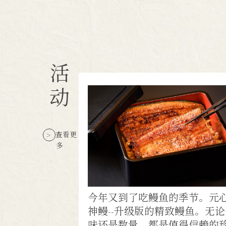
活
动
查看更
多
今年又到了吃鳗鱼的季节。元
神鳗--升级版的精致鳗鱼。无
味还是数量，都是值得信赖的