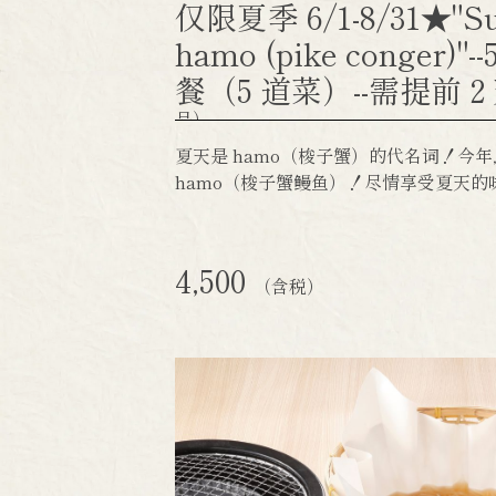
仅限夏季 6/1-8/31★"Sum
hamo (pike conger)"
餐（5 道菜）--需提前 2
品）
夏天是 hamo（梭子蟹）的代名词！今
hamo（梭子蟹鳗鱼）！尽情享受夏天的
4,500
（含税）