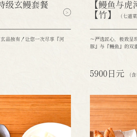
特级玄鳗套餐
【鳗鱼与虎
【竹】
（七道
 玄品独有！让您一次尽享『河
～严选匠心，极致呈
豚』与『鳗鱼』的双
5900日元
（含