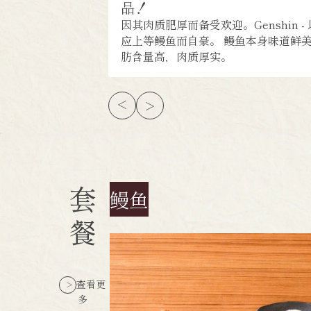
品！
因其肉质肥厚而备受欢迎。Genshin -
应上等鳗鱼而自豪。 鳗鱼本身味道鲜
肪含量高，肉质厚实。
套
鳗鱼
餐
查看更
多