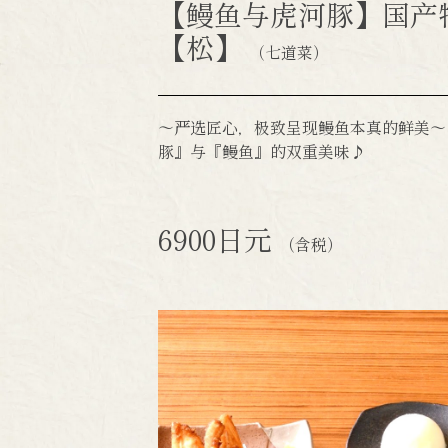
【鳗鱼与虎河豚】国产
【松】
（七道菜）
～严选匠心，极致呈现鳗鱼本真的鲜美～
豚』与『鳗鱼』的双重美味♪
6900日元
（含税）