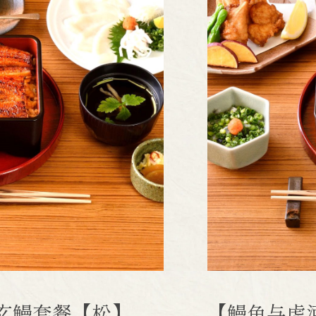
玄鳗套餐【松】
【鳗鱼与虎