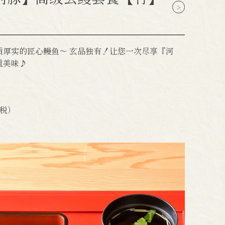
质厚实的匠心鳗鱼～ 玄品独有！让您一次尽享『河
重美味♪
税）