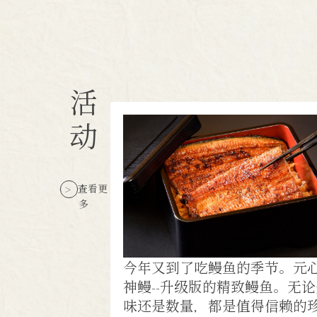
活
动
查看更
多
今年又到了吃鳗鱼的季节。元
神鳗--升级版的精致鳗鱼。无
味还是数量，都是值得信赖的