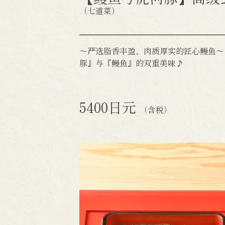
（七道菜）
～严选脂香丰盈、肉质厚实的匠心鳗鱼～
豚』与『鳗鱼』的双重美味♪
5400日元
（含税）