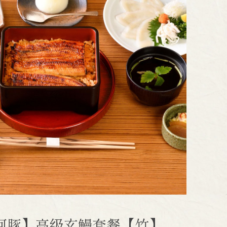
河豚】高级玄鳗套餐【竹】