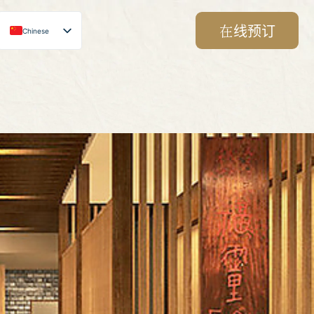
在线预订
Chinese
Japanese
English
Korean