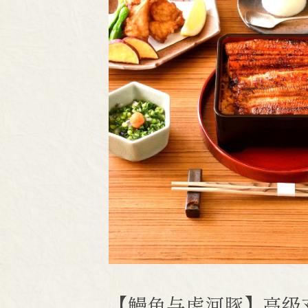
【鳗鱼与虎河豚】高级