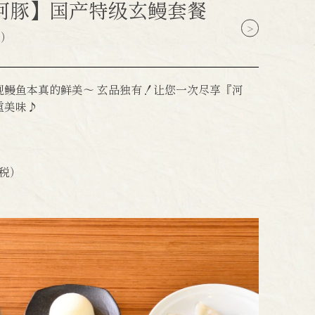
河豚】国产特级玄鳗套餐
菜）
现鳗鱼本真的鲜美～ 玄品独有！让您一次尽享『河
重美味♪
税）