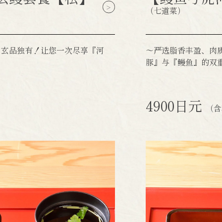
（七道菜）
 玄品独有！让您一次尽享『河
～严选脂香丰盈、肉
豚』与『鳗鱼』的双
4900日元
（含