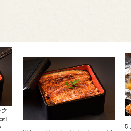
心之
论是口
珍
5