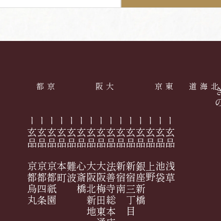
京都
大阪
東京
北海道
ー玄品 京都烏丸
ー玄品 京都四条
ー玄品 京都祇園
ー玄品 本町
ー玄品 難波
ー玄品 心斎橋
ー玄品 大阪北新地
ー玄品 大阪梅田東通
ー玄品 法善寺総本店
ー玄品 新宿南
ー玄品 新宿三丁目
ー玄品 銀座新橋
ー玄品 上野
ー玄品 池袋
ー玄品 浅草