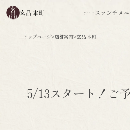
玄品 本町
コース
ランチ
メニ
トップページ
>
店舗案内
>
玄品 本町
5/13スタート！