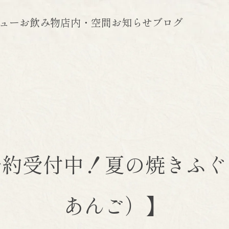
ュー
お飲み物
店内・空間
お知らせ
ブログ
ご予約受付中！夏の焼きふ
あんご）】