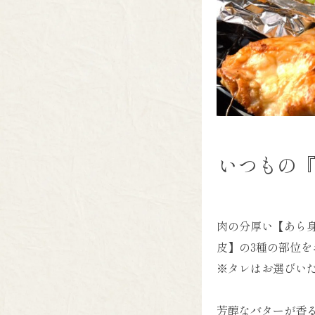
いつもの
肉の分厚い【あら
皮】の3種の部位を
※タレはお選びい
芳醇なバターが香