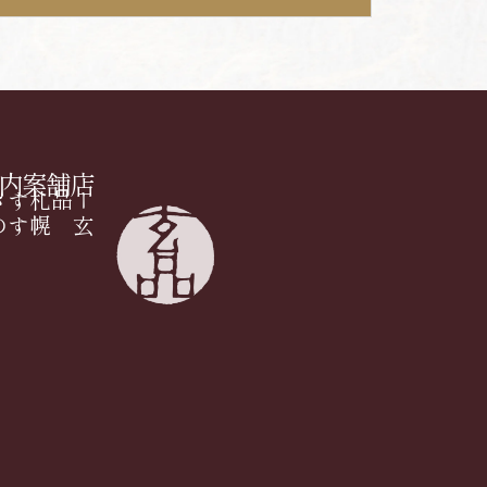
店舗案内
の
ー
玄
品
札
幌
す
す
き