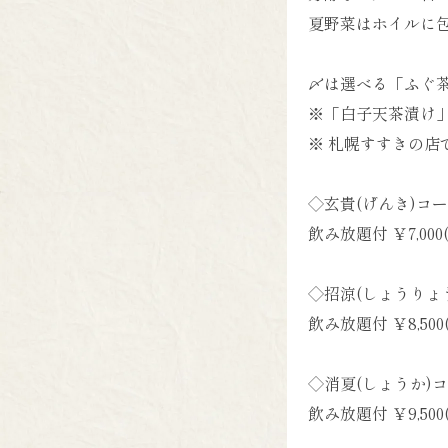
夏野菜はホイルに
〆は選べる「ふぐ
※「白子天茶漬け」は
※ 札幌すすきの
◇玄貴(げんき)コース
飲み放題付 ￥7,000
◇招涼(しょうりょう
飲み放題付 ￥8,500
◇消夏(しょうか)コ
飲み放題付 ￥9,500