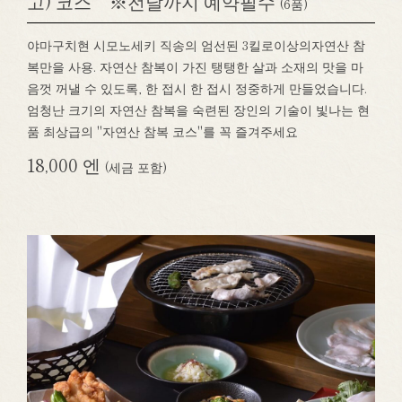
고) 코스 ※전날까지 예약필수
(6품)
야마구치현 시모노세키 직송의 엄선된 3킬로이상의자연산 참
복만을 사용. 자연산 참복이 가진 탱탱한 살과 소재의 맛을 마
음껏 꺼낼 수 있도록, 한 접시 한 접시 정중하게 만들었습니다.
엄청난 크기의 자연산 참복을 숙련된 장인의 기술이 빛나는 현
품 최상급의 "자연산 참복 코스"를 꼭 즐겨주세요
18,000 엔
(세금 포함)