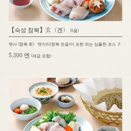
【숙성 참복】玄（겐）
(5품)
텟사 (참복 회) · 텟지리(참복 전골)이 포한 되는 심플한 코스 ♪
5,300 엔
(세금 포함)