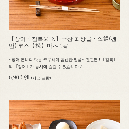
【장어・참복MIX】국산 최상급・玄鰻(겐
만) 코스【松】마츠
(7품)
~장어 본래의 맛을 추구하며 엄선한 일품~ 겐핀뿐 ! 『참복』
와 『장어』가 동시에 즐길 수 있습니다♪
6,900 엔
(세금 포함)