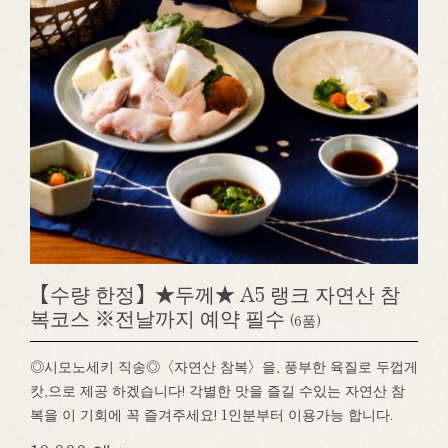
【수량 한정】★두께★ A5 랭크 자연산 참
복코스 ※전날까지 예약 필수
(6품)
◎시모노세키 직송◎〈자연산 참복〉을, 풍부한 육질로 두껍게
캇,으로 제공 하겠습니다! 각별한 맛을 즐길 수있는 자연산 참
복을 이 기회에 꼭 즐겨주세요! 1인분부터 이용가능 합니다.