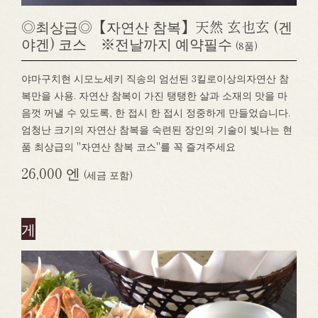
◎최상급◎【자연산 참복】天然 玄也玄 (겐
야겐) 코스 ※전날까지 예약필수
(8품)
야마구치현 시모노세키 직송의 엄선된 3킬로이상의자연산 참
복만을 사용. 자연산 참복이 가진 탱탱한 살과 소재의 맛을 마
음껏 꺼낼 수 있도록, 한 접시 한 접시 정중하게 만들었습니다.
엄청난 크기의 자연산 참복을 숙련된 장인의 기술이 빛나는 현
품 최상급의 "자연산 참복 코스"를 꼭 즐겨주세요
26,000 엔
(세금 포함)
게