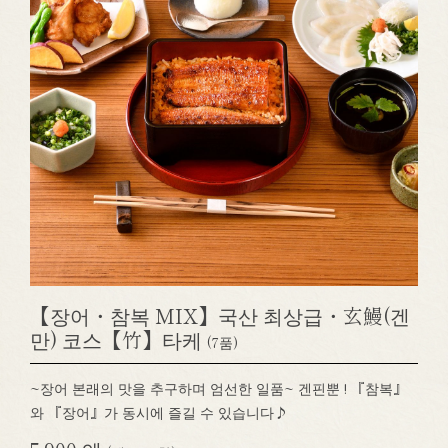
【장어・참복 MIX】국산 최상급・玄鰻(겐
만) 코스【竹】타케
(7품)
~장어 본래의 맛을 추구하며 엄선한 일품~ 겐핀뿐 ! 『참복』
와 『장어』가 동시에 즐길 수 있습니다♪