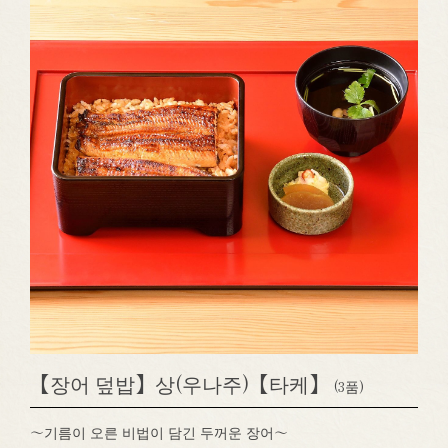
【장어 덮밥】상(우나주)【타케】
(3품)
～기름이 오른 비법이 담긴 두꺼운 장어～