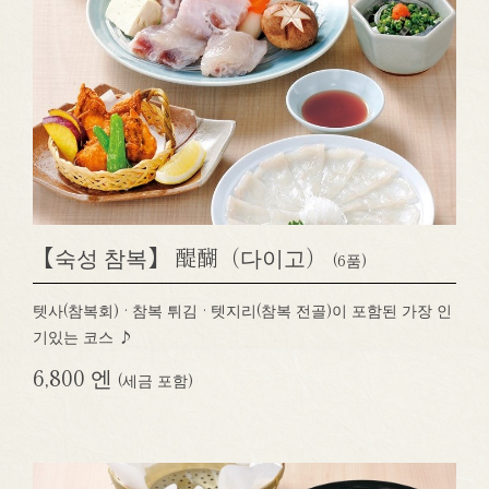
【숙성 참복】 醍醐（다이고）
(6품)
텟사(참복회) · 참복 튀김 · 텟지리(참복 전골)이 포함된 가장 인
기있는 코스 ♪
6,800 엔
(세금 포함)