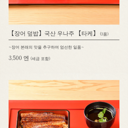
【장어 덮밥】국산 우나주 【타케】
(3품)
~장어 본래의 맛을 추구하며 엄선한 일품~
3,500 엔
(세금 포함)