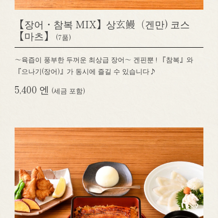
【장어・참복 MIX】상玄鰻（겐만) 코스
【마츠】
(7품)
～육즙이 풍부한 두꺼운 최상급 장어～ 겐핀뿐 ! 『참복』와
『으나기(장어)』가 동시에 즐길 수 있습니다♪
5,400 엔
(세금 포함)