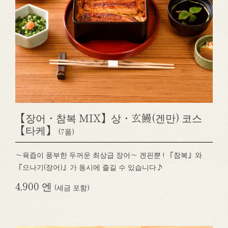
【장어・참복 MIX】상・玄鰻(겐만) 코스
【타케】
(7품)
～육즙이 풍부한 두꺼운 최상급 장어～ 겐핀뿐 ! 『참복』와
『으나기(장어)』가 동시에 즐길 수 있습니다♪
4,900 엔
(세금 포함)