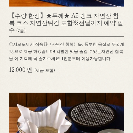
【수량 한정】★두께★ A5 랭크 자연산 참
복 코스 자연산튀김 포함※전날까지 예약 필
수
(7품)
◎시모노세키 직송◎〈자연산 참복〉을, 풍부한 육질로 두껍게
캇,으로 제공 하겠습니다! 각별한 맛을 즐길 수있는자연산 참복
을 이 기회에 꼭 즐겨주세요! 1인분부터 이용가능합니다.
12,000 엔
(세금 포함)