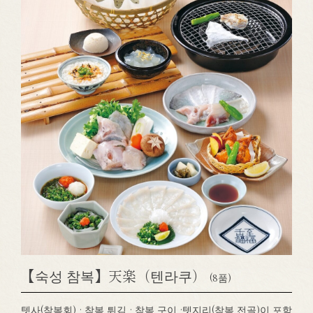
【숙성 참복】天楽（텐라쿠）
(8품)
텟사(참복회) · 참복 튀김 · 참복 구이 ·텟지리(참복 전골)이 포함