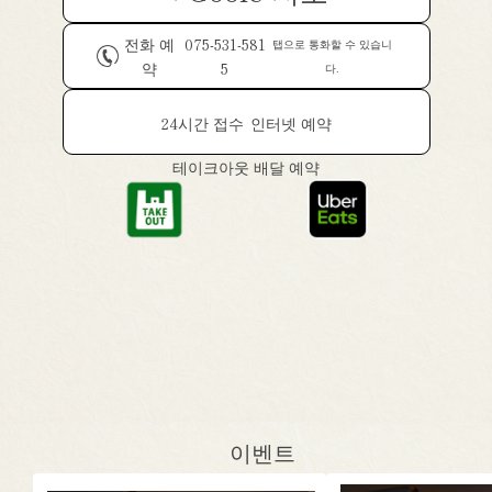
전화 예
075-531-581
탭으로 통화할 수 있습니
약
5
다.
24시간 접수
인터넷 예약
테이크아웃 배달 예약
이벤트