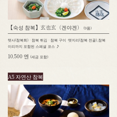
【숙성 참복】玄也玄（겐야겐）
(9품)
텟사(참복회) · 참복 튀김 · 참복 구이 ·텟지리(참복 전골),참복
이리까지 포함된 스페셜 코스 ♪
10,500 엔
(세금 포함)
A5 자연산 참복