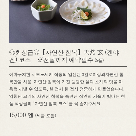
◎최상급◎【자연산 참복】天然 玄 (겐야
겐) 코스 ※전날까지 예약필수
(5품)
야마구치현 시모노세키 직송의 엄선된 3킬로이상의자연산 참
복만을 사용. 자연산 참복이 가진 탱탱한 살과 소재의 맛을 마
음껏 꺼낼 수 있도록, 한 접시 한 접시 정중하게 만들었습니다.
엄청난 크기의 자연산 참복을 숙련된 장인의 기술이 빛나는 현
품 최상급의 "자연산 참복 코스"를 꼭 즐겨주세요
15,000 엔
(세금 포함)