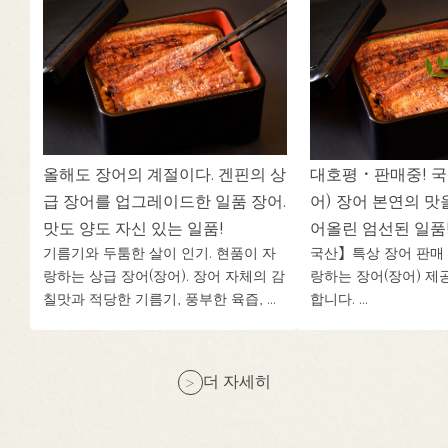
올해도 장어의 계절이다. 겐핀의 상
대호평・판매중! 
급 장어를 업그레이드한 일품 장어.
어) 장어 본연의 맛
맛도 양도 자신 있는 일품!
어올린 엄선된 일품
기름기와 두툼한 살이 인기. 현품이 자
국산】특상 장어 판매 
랑하는 상급 장어(장어). 장어 자체의 감
랑하는 장어(장어) 제
칠맛과 적당한 기름기, 풍부한 육즙, ...
합니다. ...
더 자세히