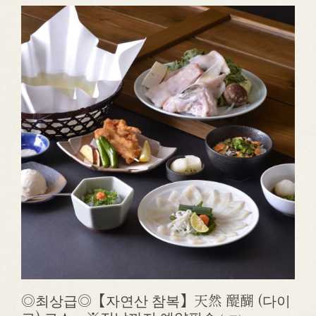
◎최상급◎【자연산 참복】天然 醍醐 (다이