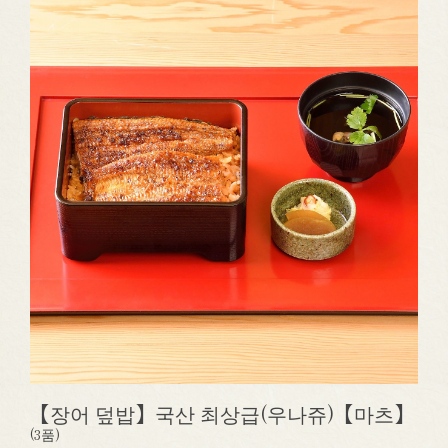
【장어 덮밥】국산 최상급(우나쥬)【마츠】
(3품)