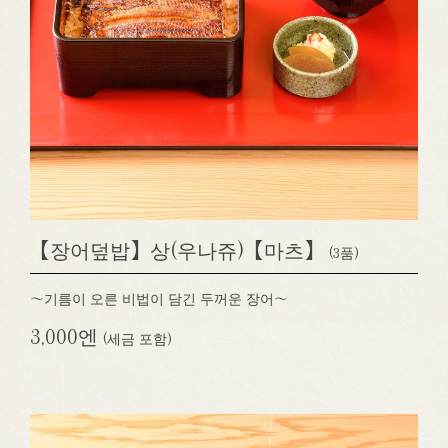
【장어덮밥】상(우나쥬)【마츠】
(3품)
～기름이 오른 비법이 담긴 두꺼운 장어～
3,000엔
(세금 포함)