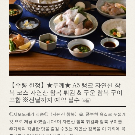
【수량 한정】★두께★ A5 랭크 자연산 참
복 코스 자연산 참복 튀김 & 구운 참복 구이
포함 ※전날까지 예약 필수
(8품)
◎시모노세키 직송◎〈자연산 참복〉을, 풍부한 육질로 두껍게
캇,으로 제공 하겠습니다! 더 자연산 참복 튀김과 참복 구이를
추가하여 각별한 맛을 즐길 수있는 자연산 참복을 이 기회에 꼭