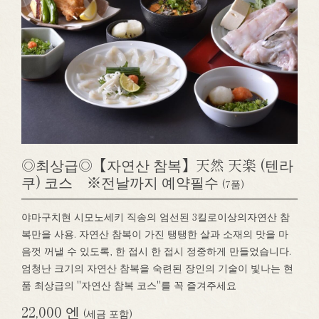
◎최상급◎【자연산 참복】天然 天楽 (텐라
쿠) 코스 ※전날까지 예약필수
(7품)
야마구치현 시모노세키 직송의 엄선된 3킬로이상의자연산 참
복만을 사용. 자연산 참복이 가진 탱탱한 살과 소재의 맛을 마
음껏 꺼낼 수 있도록, 한 접시 한 접시 정중하게 만들었습니다.
엄청난 크기의 자연산 참복을 숙련된 장인의 기술이 빛나는 현
품 최상급의 "자연산 참복 코스"를 꼭 즐겨주세요
22,000 엔
(세금 포함)