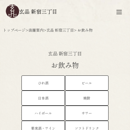
玄品 新宿三丁目
トップページ
>
店舗案内
>
玄品 新宿三丁目
> お飲み物
玄品 新宿三丁目
お飲み物
ひれ酒
ビール
日本酒
焼酎
ハイボール
サワー
果実酒・ワイン
ソフトドリンク