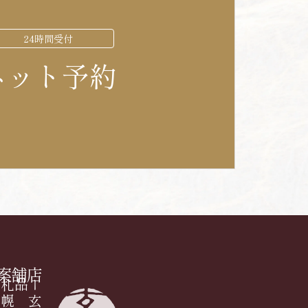
24時間受付
ネット予約
内
ー
玄
品
札
幌
す
す
き