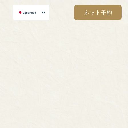
ネット予約
Japanese
English
Chinese
Korean