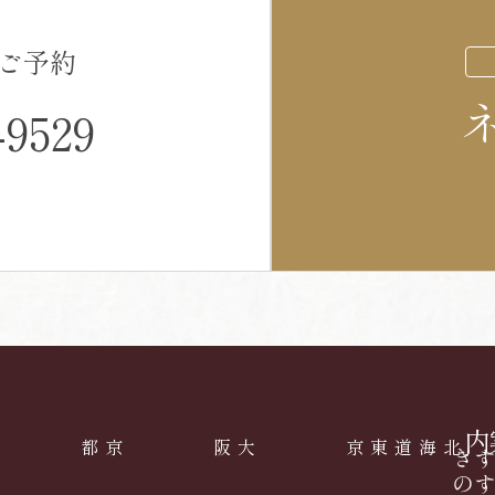
ご予約
-9529
店舗案
京都
大阪
東京
北海道
の