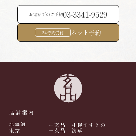
03-3341-9529
お電話でのご予約
ネット予約
24時間受付
店舗案内
北海道
ー玄品 札幌すすきの
ー玄品 浅草
東京