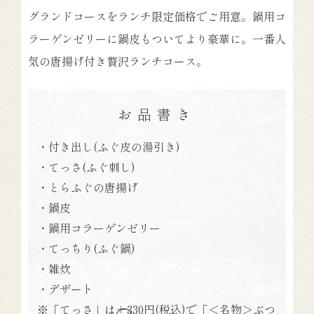
グランドコースをランチ限定価格でご用意。鍋用コ
ラーゲンゼリーに鍋皮もついてより豪華に。一番人
気の唐揚げ付き贅沢ランチコース。
お品書き
・付き出し(ふぐ皮の湯引き)
・てっさ(ふぐ刺し)
・とらふぐの唐揚げ
・鍋皮
・鍋用コラーゲンゼリー
・てっちり(ふぐ鍋)
・雑炊
・デザート
※「てっさ」は＋330円(税込)で「＜名物＞ぶつ