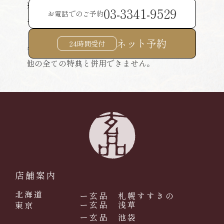
※スムーズな料理提供のため、事前のご予約を
03-3341-9529
お電話でのご予約
お勧めいたします
【株主優待券ご利用について】
ネット予約
24時間受付
各種フェア、クーポン類・割引券・優待券など
他の全ての特典と併用できません。
店舗案内
北海道
ー玄品 札幌すすきの
ー玄品 浅草
東京
ー玄品 池袋