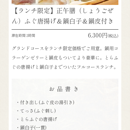
【ランチ限定】正午膳（しょうごぜ
ん）ふぐ唐揚げ＆鍋白子＆鍋皮付き
6,300円
滞在時間 2時間
(税込)
グランドコースをランチ限定価格でご用意。鍋用コ
ラーゲンゼリーと鍋皮もついてより豪華に。とらふ
ぐの唐揚げと鍋白子までついたフルコースランチ。
お品書き
・付き出し(ふぐ皮の湯引き)
・てっさ(ふぐ刺し)
・とらふぐの唐揚げ
・鍋白子(一貫)