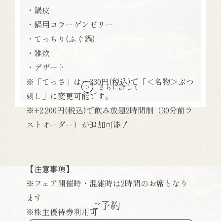
・鍋皮
・鍋用コラーゲンゼリー
・てっちり(ふぐ鍋)
・雑炊
・デザート
※「てっさ」は＋330円(税込)で「＜名物＞ぶつ
さらに詳しく
＞
刺し」に変更可能です。
※+2,200円(税込)で飲み放題2時間制（30分前ラ
ストオーダー）が追加可能！
【注意事項】
※フェア開催時・混雑時は2時間のお席となり
ます
ご予約
※株主優待券利用可