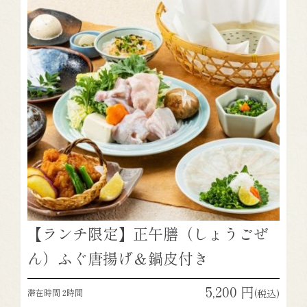
【注意事項】
※フェア開催時・混雑時は2時間のお席となり
ます
※株主優待券利用不可
※スムーズな料理提供のため、事前のご予約を
お勧めいたします
【株主優待券ご利用について】
株主優待券はご利用いただけません。
【ランチ限定】正午膳（しょうごぜ
ん）ふぐ唐揚げ＆鍋皮付き
5,200 円
滞在時間 2時間
(税込)