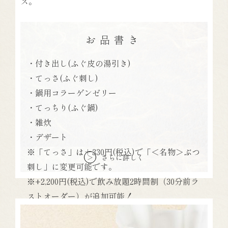
ス。
お品書き
・付き出し(ふぐ皮の湯引き)
・てっさ(ふぐ刺し)
・鍋用コラーゲンゼリー
・てっちり(ふぐ鍋)
・雑炊
・デザート
※「てっさ」は＋330円(税込)で「＜名物＞ぶつ
さらに詳しく
＞
刺し」に変更可能です。
※+2,200円(税込)で飲み放題2時間制（30分前ラ
ストオーダー）が追加可能！