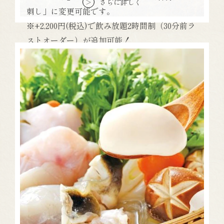
さらに詳しく
＞
刺し」に変更可能です。
※+2,200円(税込)で飲み放題2時間制（30分前ラ
ストオーダー）が追加可能！
【注意事項】
※フェア開催時・混雑時は2時間のお席となり
ます
※株主優待券利用可
※スムーズな料理提供のため、事前のご予約を
お勧めいたします
【株主優待券ご利用について】
各種フェア、クーポン類・割引券・優待券など
他の全ての特典と併用できません。